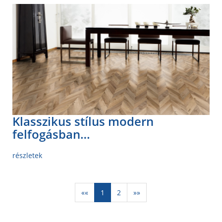
Klasszikus stílus modern
felfogásban…
részletek
««
1
2
»»