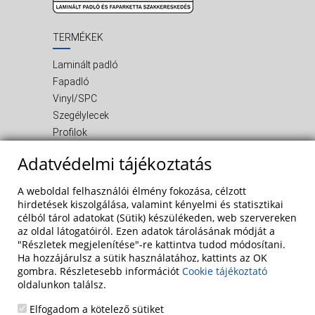
TERMÉKEK
Laminált padló
Fapadló
Vinyl/SPC
Szegélylecek
Profilok
Kiegészítő termékek
Adatvédelmi tájékoztatás
INFORMÁCIÓ
A weboldal felhasználói élmény fokozása, célzott
Rólunk
hirdetések kiszolgálása, valamint kényelmi és statisztikai
célból tárol adatokat (Sütik) készülékeden, web szervereken
Blog
az oldal látogatóiról. Ezen adatok tárolásának módját a
Szolgáltatások
"Részletek megjelenítése"-re kattintva tudod módosítani.
Referenciák
Ha hozzájárulsz a sütik használatához, kattints az OK
Akciók
gombra. Részletesebb információt
Cookie tájékoztató
oldalunkon találsz.
Kapcsolat
Adatvédelem
Elfogadom a kötelező sütiket