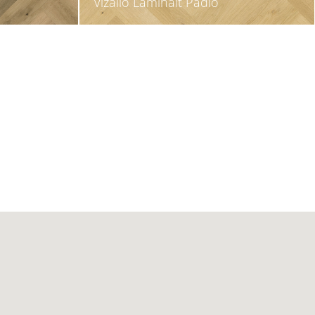
Vízálló Laminált Padló