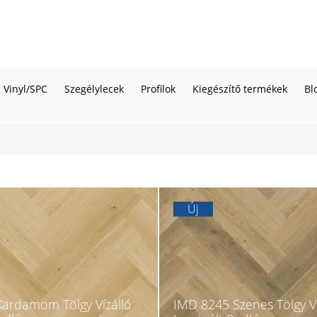
Vinyl/SPC
Szegélylecek
Profilok
Kiegészítő termékek
Bl
Új
ardamom Tölgy Vízálló
IMD 8245 Szenes Tölgy Ví