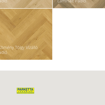
adló
Laminált Padló
ömény Tölgy Vízálló
adló