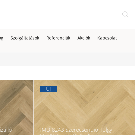
og
Szolgáltatások
Referenciák
Akciók
Kapcsolat
Új
zálló
IMD 8243 Szerecsendió Tölgy