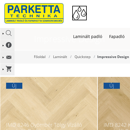
Impressive Design
Laminált padló
Fapadló
Főoldal
Laminált
Quickstep
Impressive Design
Új
Új
IMD 8246 Gyömbér Tölgy Vízálló
IMD 8242 K