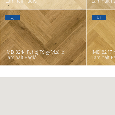
Laminált Padló
Laminált P
Új
Új
IMD 8244 Fahéj Tölgy Vízálló
IMD 8247 K
Laminált Padló
Laminált P