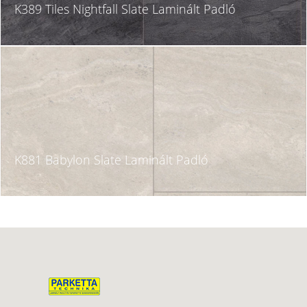
K389 Tiles Nightfall Slate Laminált Padló
K881 Babylon Slate Laminált Padló