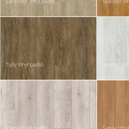
Lannister Vinyl padló
Malister Vi
Tully Vinyl padló
Walder Vin
Olena Vinyl padló
Sansa Viny