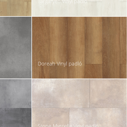
Targaryen Vinyl padló
Doreah Vinyl padló
Stone Myrcella Vinyl padló