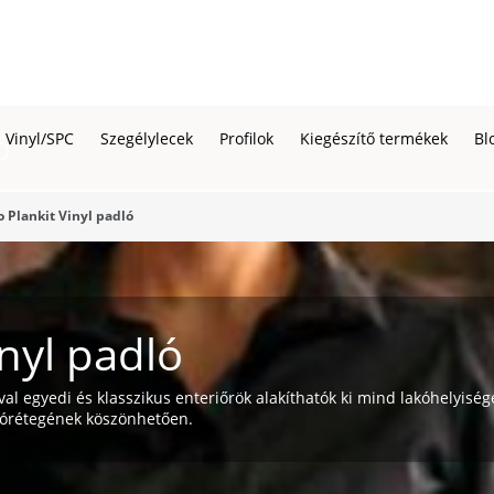
ó
Vinyl/SPC
Szegélylecek
Profilok
Kiegészítő termékek
Bl
 Plankit Vinyl padló
nyl padló
ával egyedi és klasszikus enteriőrök alakíthatók ki mind lakóhelyi
tórétegének köszönhetően.