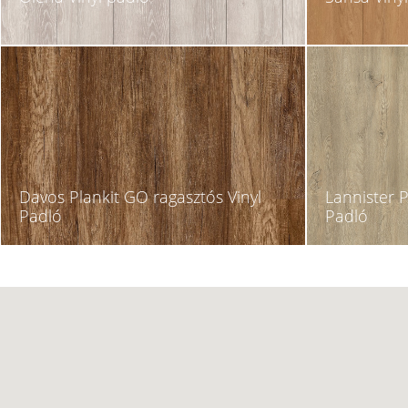
Davos Plankit GO ragasztós Vinyl
Lannister P
Padló
Padló