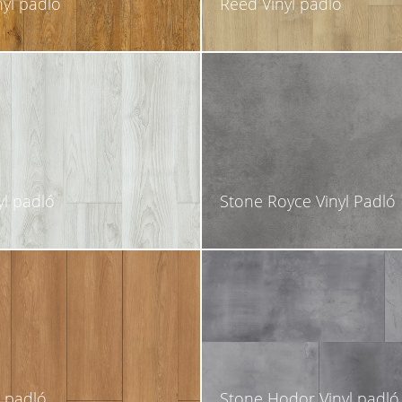
nyl padló
Reed Vinyl padló
yl padló
Stone Royce Vinyl Padló
l padló
Stone Hodor Vinyl padló