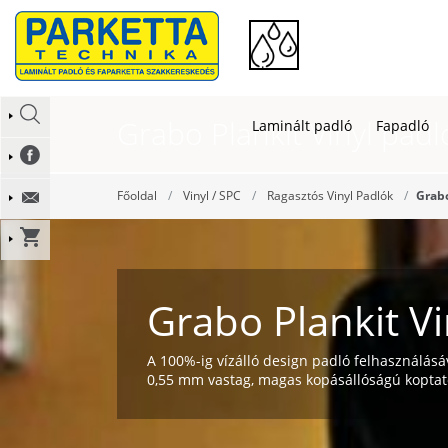
Grabo Plankit Vinyl padl
Laminált padló
Fapadló
Főoldal
Vinyl / SPC
Ragasztós Vinyl Padlók
Grabo
Grabo Plankit Vi
A 100%-ig vízálló design padló felhasználás
0,55 mm vastag, magas kopásállóságú kopta