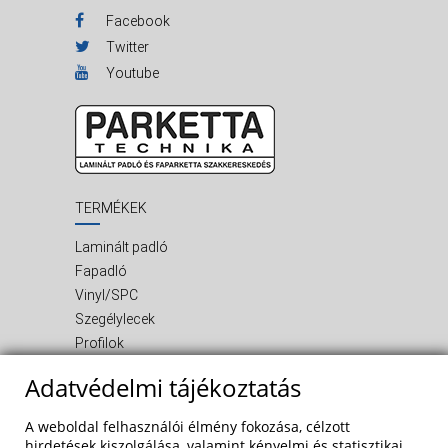
Facebook
Twitter
Youtube
TERMÉKEK
Laminált padló
Fapadló
Vinyl/SPC
Szegélylecek
Profilok
Kiegészítő termékek
Adatvédelmi tájékoztatás
INFORMÁCIÓ
A weboldal felhasználói élmény fokozása, célzott
Rólunk
hirdetések kiszolgálása, valamint kényelmi és statisztikai