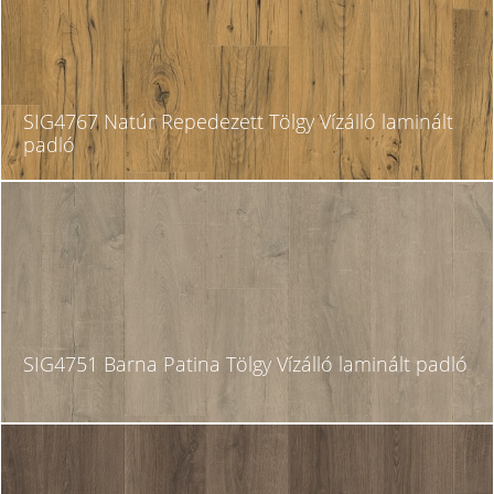
SIG4767 Natúr Repedezett Tölgy Vízálló laminált
padló
SIG4751 Barna Patina Tölgy Vízálló laminált padló