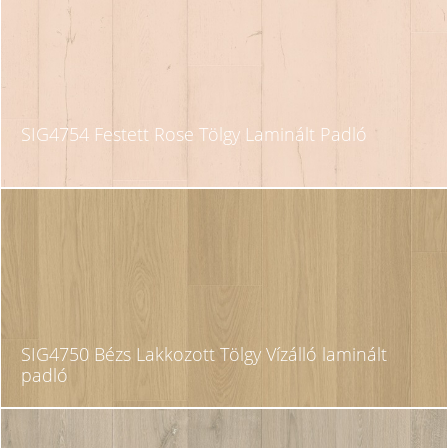
SIG4754 Festett Rose Tölgy Laminált Padló
SIG4750 Bézs Lakkozott Tölgy Vízálló laminált
padló