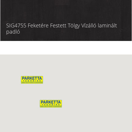
SIG4755 Feketére Festett Tölgy Vízálló laminált
padló