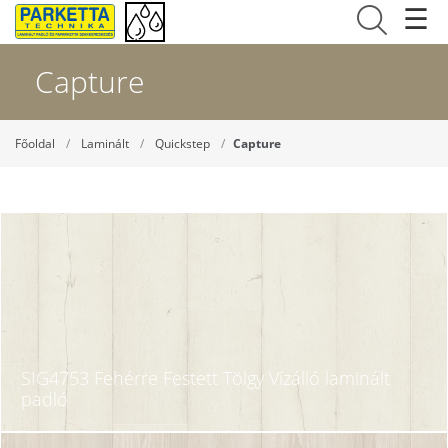
☰
Capture
Főoldal
Laminált
Quickstep
Capture
SIG4753 Fehérre Festett Tölgy Vízálló laminált
padló